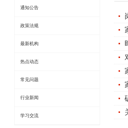
通知公告
政策法规
最新机构
热点动态
常见问题
找
行业新闻
学习交流
考